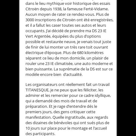
dans le lieu mythique voir historique des essais
Citroën depuis 1938, la fameuse Ferté-Vidame.
Aucun moyen de rater ce rendez-vous. Plus de
3000 inscriptions de Citroën ont été enregistrées,
et il a fallut les caser toutes ses autos et leurs
occupants. J’ai décidé de prendre ma DS 23 IE
Vert Argentée, équipées du plus d’options
possible et restaurée neuve, je venais tout juste
de finir de lui monter un très rare toit ouvrant
électrique d’époque. Plus de 680 kilomètres
séparent ce lieu de mon domicile, un plaisir de
rouler une 23 IE climatisée, une auto moderne et
bien puissante. La suprématie de la DS est sur ce
modèle encore bien d’actualité.
Les organisateurs ont réellement fait un travail
TITANESQUE, je ne peux que les féliciter, les
admirer et les remercier pour ce cadre idyllique,
qui a demandé des mois de travail et de
préparation. Et je rage d’entendre dés le
premiers jours, des gens critiquer cette
manifestation. Quelle ingratitude, aux regards
des dizaines de bénévoles qui ont sués plus de
10 jours sur place pour le montage et l’accueil
des participants.