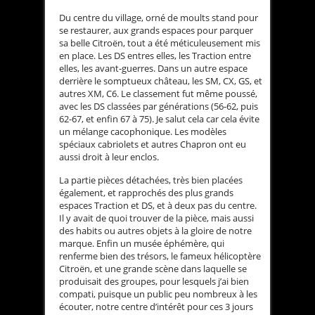
Du centre du village, orné de moults stand pour
se restaurer, aux grands espaces pour parquer
sa belle Citroën, tout a été méticuleusement mis
en place. Les DS entres elles, les Traction entre
elles, les avant-guerres. Dans un autre espace
derrière le somptueux château, les SM, CX, GS, et
autres XM, C6. Le classement fut même poussé,
avec les DS classées par générations (56-62, puis
62-67, et enfin 67 à 75). Je salut cela car cela évite
un mélange cacophonique. Les modèles
spéciaux cabriolets et autres Chapron ont eu
aussi droit à leur enclos.
La partie pièces détachées, très bien placées
également, et rapprochés des plus grands
espaces Traction et DS, et à deux pas du centre.
Il y avait de quoi trouver de la pièce, mais aussi
des habits ou autres objets à la gloire de notre
marque. Enfin un musée éphémère, qui
renferme bien des trésors, le fameux hélicoptère
Citroën, et une grande scène dans laquelle se
produisait des groupes, pour lesquels j’ai bien
compati, puisque un public peu nombreux à les
écouter, notre centre d’intérêt pour ces 3 jours