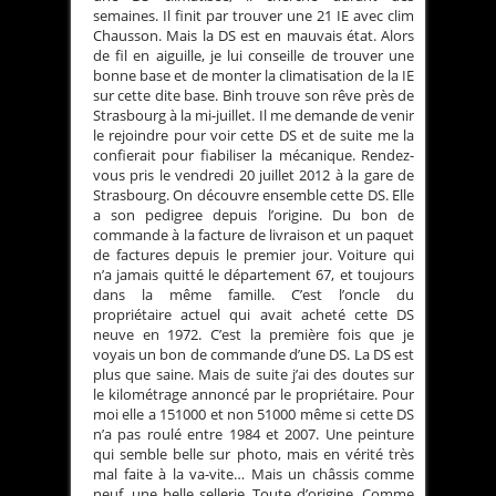
semaines. Il finit par trouver une 21 IE avec clim
Chausson. Mais la DS est en mauvais état. Alors
de fil en aiguille, je lui conseille de trouver une
bonne base et de monter la climatisation de la IE
sur cette dite base. Binh trouve son rêve près de
Strasbourg à la mi-juillet. Il me demande de venir
le rejoindre pour voir cette DS et de suite me la
confierait pour fiabiliser la mécanique. Rendez-
vous pris le vendredi 20 juillet 2012 à la gare de
Strasbourg. On découvre ensemble cette DS. Elle
a son pedigree depuis l’origine. Du bon de
commande à la facture de livraison et un paquet
de factures depuis le premier jour. Voiture qui
n’a jamais quitté le département 67, et toujours
dans la même famille. C’est l’oncle du
propriétaire actuel qui avait acheté cette DS
neuve en 1972. C’est la première fois que je
voyais un bon de commande d’une DS. La DS est
plus que saine. Mais de suite j’ai des doutes sur
le kilométrage annoncé par le propriétaire. Pour
moi elle a 151000 et non 51000 même si cette DS
n’a pas roulé entre 1984 et 2007. Une peinture
qui semble belle sur photo, mais en vérité très
mal faite à la va-vite… Mais un châssis comme
neuf, une belle sellerie. Toute d’origine. Comme