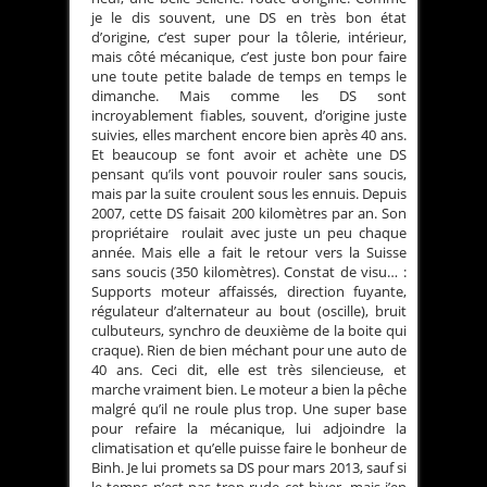
je le dis souvent, une DS en très bon état
d’origine, c’est super pour la tôlerie, intérieur,
mais côté mécanique, c’est juste bon pour faire
une toute petite balade de temps en temps le
dimanche. Mais comme les DS sont
incroyablement fiables, souvent, d’origine juste
suivies, elles marchent encore bien après 40 ans.
Et beaucoup se font avoir et achète une DS
pensant qu’ils vont pouvoir rouler sans soucis,
mais par la suite croulent sous les ennuis. Depuis
2007, cette DS faisait 200 kilomètres par an. Son
propriétaire roulait avec juste un peu chaque
année. Mais elle a fait le retour vers la Suisse
sans soucis (350 kilomètres). Constat de visu… :
Supports moteur affaissés, direction fuyante,
régulateur d’alternateur au bout (oscille), bruit
culbuteurs, synchro de deuxième de la boite qui
craque). Rien de bien méchant pour une auto de
40 ans. Ceci dit, elle est très silencieuse, et
marche vraiment bien. Le moteur a bien la pêche
malgré qu’il ne roule plus trop. Une super base
pour refaire la mécanique, lui adjoindre la
climatisation et qu’elle puisse faire le bonheur de
Binh. Je lui promets sa DS pour mars 2013, sauf si
le temps n’est pas trop rude cet hiver, mais j’en