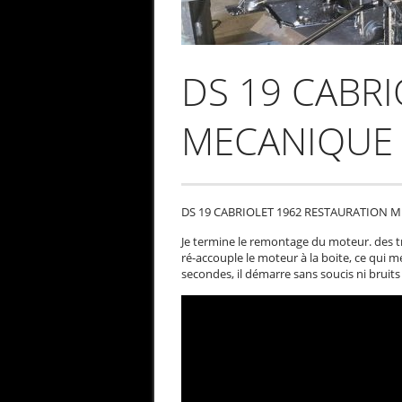
DS 19 CABR
MECANIQUE 
DS 19 CABRIOLET 1962 RESTAURATION M
Je termine le remontage du moteur. des trai
ré-accouple le moteur à la boite, ce qui
secondes, il démarre sans soucis ni bruit