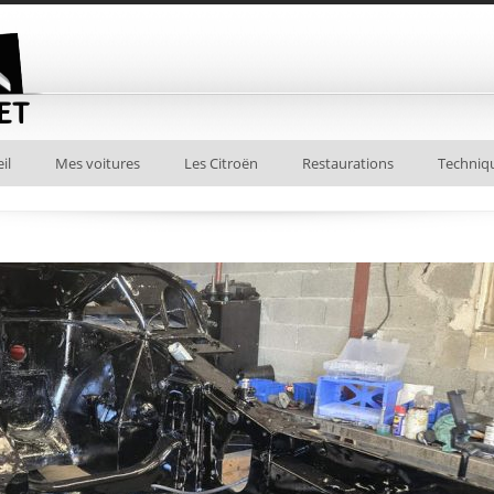
il
Mes voitures
Les Citroën
Restaurations
Techniq