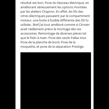
résultat est bon. Pose du faisceau électrique, en
améliorant sérieusement les options montées
par les ateliers Chapron. En effet, les fils des
vitres électriques passaient par le compartiment
moteur, une boite à fusible différente des DS fu
utilisée.. Bref j’ai tout amélioré comme si Citroën
avait réellement prévu le montage des ces
accessoires. Remontage de diverses pièces tel
que le frein à main. Pose des seuils Pallas inox.
Pose de la planche de bord, Pose de la
moquette, et pose de la séparation Prestige.