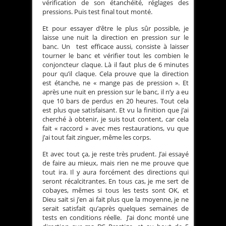
vérification de son étanchéité, réglages des
pressions. Puis test final tout monté.
Et pour essayer d’être le plus sûr possible, je
laisse une nuit la direction en pression sur le
banc. Un test efficace aussi, consiste à laisser
tourner le banc et vérifier tout les combien le
conjoncteur claque. Là il faut plus de 6 minutes
pour qu’il claque. Cela prouve que la direction
est étanche, ne « mange pas de pression ». Et
après une nuit en pression sur le banc, il n’y a eu
que 10 bars de perdus en 20 heures. Tout cela
est plus que satisfaisant. Et vu la finition que j’ai
cherché à obtenir, je suis tout content, car cela
fait « raccord » avec mes restaurations, vu que
j’ai tout fait zinguer, même les corps.
Et avec tout ça, je reste très prudent. J’ai essayé
de faire au mieux, mais rien ne me prouve que
tout ira. Il y aura forcément des directions qui
seront récalcitrantes. En tous cas, je me sert de
cobayes, mêmes si tous les tests sont OK, et
Dieu sait si j’en ai fait plus que la moyenne, je ne
serait satisfait qu’après quelques semaines de
tests en conditions réelle. J’ai donc monté une