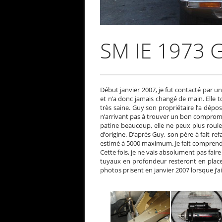
SM IE 1973 
Début janvier 2007, je fut contacté par un
et n’a donc jamais changé de main. Elle to
très saine. Guy son propriétaire l’a dépo
n’arrivant pas à trouver un bon compromis 
patine beaucoup, elle ne peux plus roule
d’origine. D’après Guy, son père à fait ref
estimé à 5000 maximum. Je fait comprendre 
Cette fois, je ne vais absolument pas fair
tuyaux en profondeur resteront en place,
photos prisent en janvier 2007 lorsque j’a