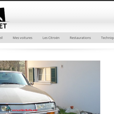
il
Mes voitures
Les Citroën
Restaurations
Techniq