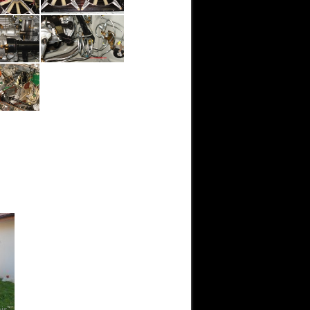
SM IE 1973 Guy en Valais. DÉMONTAGE.