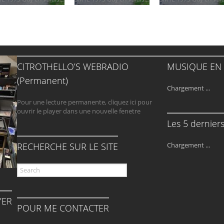
CITROTHELLO’S WEBRADIO
MUSIQUE EN
(Permanent)
Chargement ...
Pour une lecture permanente, cliquez ici pour
ouvrir le player dans une nouvelle fenetre
Les 5 derniers 
RECHERCHE SUR LE SITE
Chargement ...
YER
POUR ME CONTACTER