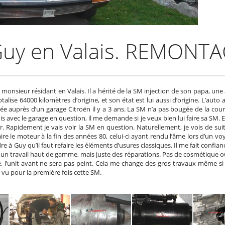
Guy en Valais. REMONTA
 monsieur résidant en Valais. Il a hérité de la SM injection de son papa, un
talise 64000 kilomètres d’origine, et son état est lui aussi d’origine. L’auto
sée auprès d’un garage Citroën il y a 3 ans. La SM n’a pas bougée de la cour
avec le garage en question, il me demande si je veux bien lui faire sa SM. En f
r. Rapidement je vais voir la SM en question. Naturellement, je vois de sui
aire le moteur à la fin des années 80, celui-ci ayant rendu l’âme lors d’un vo
à Guy qu’il faut refaire les éléments d’usures classiques. Il me fait confian
e un travail haut de gamme, mais juste des réparations. Pas de cosmétique ou t
 l’unit avant ne sera pas peint. Cela me change des gros travaux même si d
i vu pour la première fois cette SM.