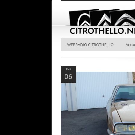
WEBRADIO CITROTHELLO
Accue
AVR
06