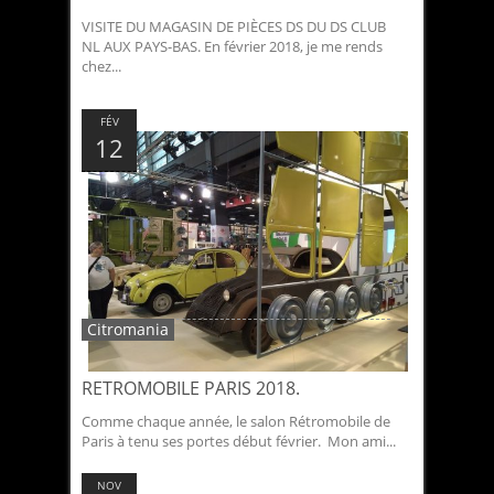
VISITE DU MAGASIN DE PIÈCES DS DU DS CLUB
NL AUX PAYS-BAS. En février 2018, je me rends
chez...
FÉV
12
Citromania
RETROMOBILE PARIS 2018.
Comme chaque année, le salon Rétromobile de
Paris à tenu ses portes début février. Mon ami...
NOV