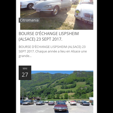
Citromania
BOURSE D’ÉCHANGE LISPSHEIM
(ALSACE) 23 SEPT 2017.
BOURSE D'ÉCHANGE LISPSHEIM (ALSACE) 23
SEPT 2017. Chaque année a lieu en Alsace une
grande...
MAI
27