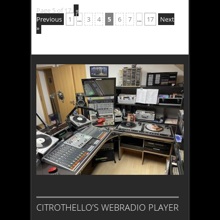
Page 5 of 17:
«
Previous
1
...
3
4
5
6
7
...
17
Next
»
CITROTHELLO’S WEBRADIO PLAYER