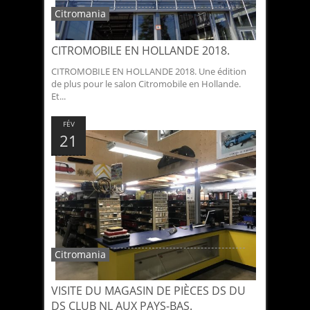
Citromania
CITROMOBILE EN HOLLANDE 2018.
CITROMOBILE EN HOLLANDE 2018. Une édition
de plus pour le salon Citromobile en Hollande.
Et...
FÉV
21
Citromania
VISITE DU MAGASIN DE PIÈCES DS DU
DS CLUB NL AUX PAYS-BAS.