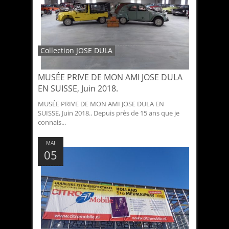
Collection JOSE DULA
MUSÉE PRIVE DE MON AMI JOSE DULA
EN SUISSE, Juin 2018.
MUSÉE PRIVE DE MON AMI JOSE DULA EN
SUISSE, Juin 2018.. Depuis près de 15 ans que je
connais...
MAI
05