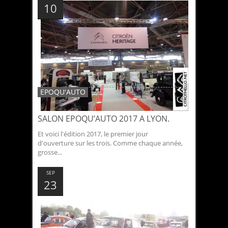
10
EPOQU'AUTO
SALON EPOQU’AUTO 2017 A LYON.
Et voici l'édition 2017, le premier jour
d'ouverture sur les trois. Comme chaque année,
grosse...
SEP
23