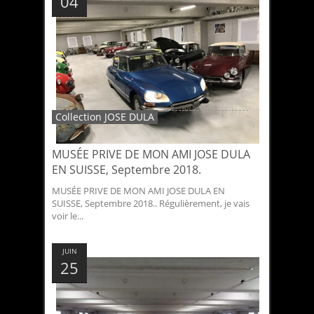
04
Collection JOSE DULA
MUSÉE PRIVE DE MON AMI JOSE DULA
EN SUISSE, Septembre 2018.
MUSÉE PRIVE DE MON AMI JOSE DULA EN
SUISSE, Septembre 2018.. Régulièrement, je vais
voir le...
JUIN
25