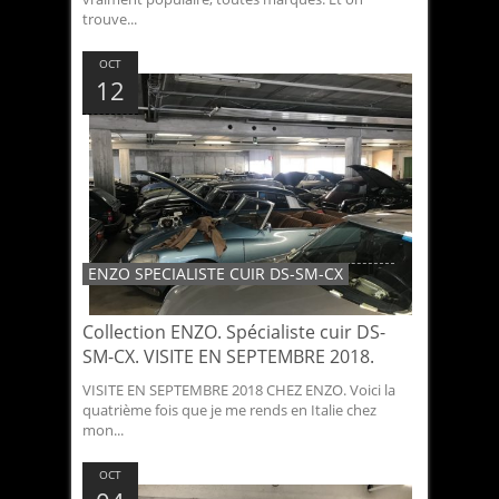
trouve...
OCT
12
ENZO SPECIALISTE CUIR DS-SM-CX
Collection ENZO. Spécialiste cuir DS-
SM-CX. VISITE EN SEPTEMBRE 2018.
VISITE EN SEPTEMBRE 2018 CHEZ ENZO. Voici la
quatrième fois que je me rends en Italie chez
mon...
OCT