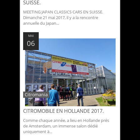
SUISSE.
MEETING JAPAN CLASSICS CARS EN SUISSE.
Dimanche 21 mai 2017, il y a la rencontre
annuelle du Japan...
MAI
06
Citromania
CITROMOBILE EN HOLLANDE 2017.
Comme chaque année, a lieu en Hollande prés
de Amsterdam, un immense salon dédié
uniquement à...