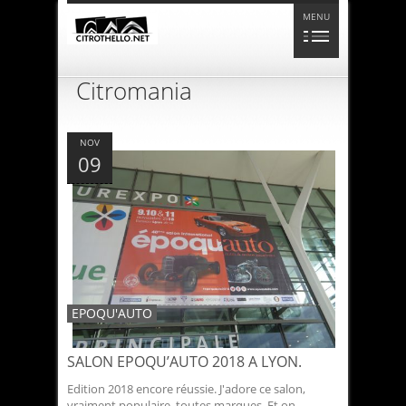
MENU
Citromania
NOV
09
EPOQU'AUTO
SALON EPOQU’AUTO 2018 A LYON.
Edition 2018 encore réussie. J'adore ce salon,
vraiment populaire, toutes marques. Et on