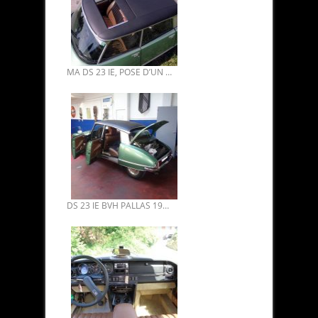
MA DS 23 IE, POSE D’UN TOIT OUVRANT ELECTRIQUE AUTHENTIQUE D’ÉPOQUE POUR DS.
DS 23 IE BVH PALLAS 1974 RESTAURATION INTÉGRALE 17.