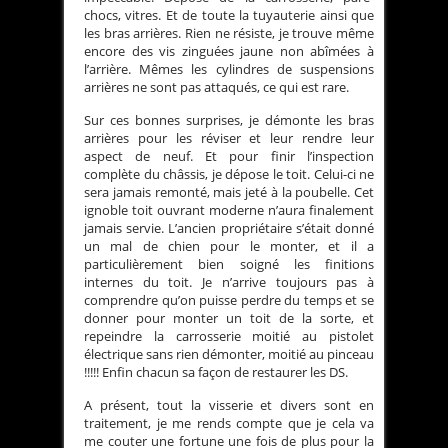
chocs, vitres. Et de toute la tuyauterie ainsi que
les bras arrières. Rien ne résiste, je trouve même
encore des vis zinguées jaune non abîmées à
l’arrière. Mêmes les cylindres de suspensions
arrières ne sont pas attaqués, ce qui est rare.
Sur ces bonnes surprises, je démonte les bras
arrières pour les réviser et leur rendre leur
aspect de neuf. Et pour finir l’inspection
complète du châssis, je dépose le toit. Celui-ci ne
sera jamais remonté, mais jeté à la poubelle. Cet
ignoble toit ouvrant moderne n’aura finalement
jamais servie. L’ancien propriétaire s’était donné
un mal de chien pour le monter, et il a
particulièrement bien soigné les finitions
internes du toit. Je n’arrive toujours pas à
comprendre qu’on puisse perdre du temps et se
donner pour monter un toit de la sorte, et
repeindre la carrosserie moitié au pistolet
électrique sans rien démonter, moitié au pinceau
!!!!! Enfin chacun sa façon de restaurer les DS.
A présent, tout la visserie et divers sont en
traitement, je me rends compte que je cela va
me couter une fortune une fois de plus pour la