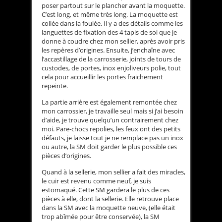
poser partout sur le plancher avant la moquette.
C’est long, et même très long. La moquette est
collée dans la foulée. Il y a des détails comme les
languettes de fixation des 4 tapis de sol que je
donne à coudre chez mon sellier, après avoir pris
les repères d’origines. Ensuite, j’enchaîne avec
l’accastillage de la carrosserie, joints de tours de
custodes, de portes, inox enjoliveurs polie, tout
cela pour accueillir les portes fraichement
repeinte.
La partie arrière est également remontée chez
mon carrossier, je travaille seul mais si j’ai besoin
d’aide, je trouve quelqu’un contrairement chez
moi. Pare-chocs repolies, les feux ont des petits
défauts, je laisse tout je ne remplace pas un inox
ou autre, la SM doit garder le plus possible ces
pièces d’origines.
Quand à la sellerie, mon sellier a fait des miracles,
le cuir est revenu comme neuf, je suis
estomaqué. Cette SM gardera le plus de ces
pièces à elle, dont la sellerie. Elle retrouve place
dans la SM avec la moquette neuve, (elle était
trop abîmée pour être conservée), la SM