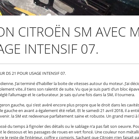
ON CITROËN SM AVEC 
GE INTENSIF 07.
R DS 21 POUR USAGE INTENSIF 07.
ienne. J’ai terminé d’habiller la boite de vitesses autour du moteur. J’ai dé
ement vite..il tiens son ralentit de suite. Vu que je suis parti d’un bloc épave
réglé l’allumage et le carburateur. Je sais qu’une fois dans la SM, il tournera.
ngeron gauche, qui s’est avéré encore plus propre que le droit dans les cavit
ile gauche en avant a également été refait. Et le samedi 21 avril 2018, il a ent
venir. la SM est redevenue parfaitement saine et robuste. Un grand merci à lui
ssé du temps à fignoler des détails ou le sablage n’a pas fait son oeuvre. P
nt le dessous et les passages de roues en vert foncé. Une couleur non métall
e le reste de l’intérieur, coffre y compris. Sachant que Citroën n’en faisait 