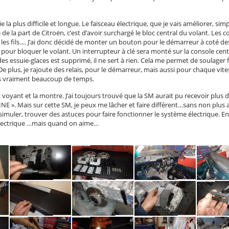
 la plus difficile et longue. Le faisceau électrique, que je vais améliorer, sim
de la part de Citroën, c’est d’avoir surchargé le bloc central du volant. Les 
es fils…. J’ai donc décidé de monter un bouton pour le démarreur à coté des
e pour bloquer le volant. Un interrupteur à clé sera monté sur la console cent
e des essuie-glaces est supprimé, il ne sert à rien. Cela me permet de soulager
e plus, je rajoute des relais, pour le démarreur, mais aussi pour chaque vite
ds vraiment beaucoup de temps.
voyant et la montre. J’ai toujours trouvé que la SM aurait pu recevoir plus
IGINE ». Mais sur cette SM, je peux me lâcher et faire différent…sans non plus
simuler, trouver des astuces pour faire fonctionner le système électrique. En 
 électrique …mais quand on aime…