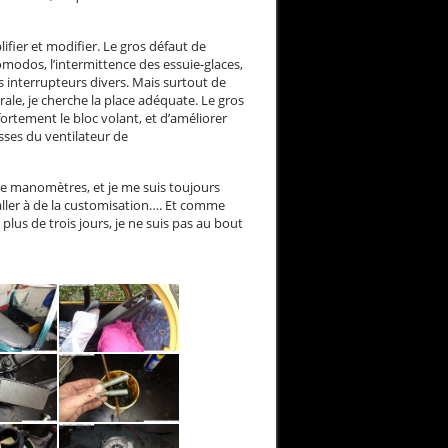
plifier et modifier. Le gros défaut de
comodos, l’intermittence des essuie-glaces,
 interrupteurs divers. Mais surtout de
rale, je cherche la place adéquate. Le gros
 fortement le bloc volant, et d’améliorer
sses du ventilateur de
 de manomètres, et je me suis toujours
 aller à de la customisation…. Et comme
plus de trois jours, je ne suis pas au bout