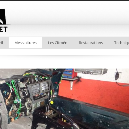
il
Mes voitures
Les Citroën
Restaurations
Techniq