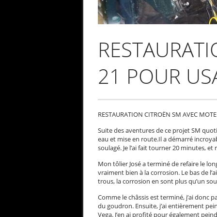
RESTAURATI
21 POUR USA
RESTAURATION CITROËN SM AVEC MOTEU
Suite des aventures de ce projet SM quotid
eau et mise en route.Il a démarré incroyabl
soulagé. Je l’ai fait tourner 20 minutes, et 
Mon tôlier José a terminé de refaire le lo
vraiment bien à la corrosion. Le bas de l’a
trous, la corrosion en sont plus qu’un sou
Comme le châssis est terminé, j’ai donc pa
du goudron. Ensuite, j’ai entièrement pei
Vega. J’en ai profité pour également peindr