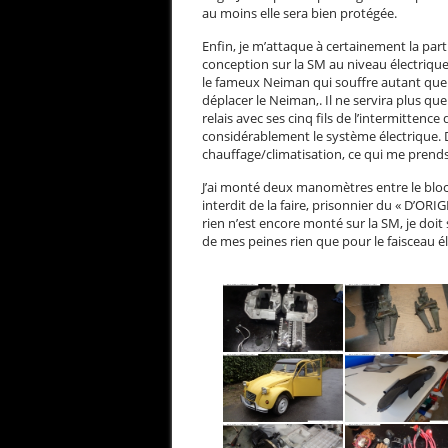
au moins elle sera bien protégée.
Enfin, je m’attaque à certainement la partie
conception sur la SM au niveau électrique 
le fameux Neiman qui souffre autant que l
déplacer le Neiman,. Il ne servira plus qu
relais avec ses cinq fils de l’intermittenc
considérablement le système électrique. D
chauffage/climatisation, ce qui me pren
J’ai monté deux manomètres entre le bloc 
interdit de la faire, prisonnier du « D’OR
rien n’est encore monté sur la SM, je doit 
de mes peines rien que pour le faisceau