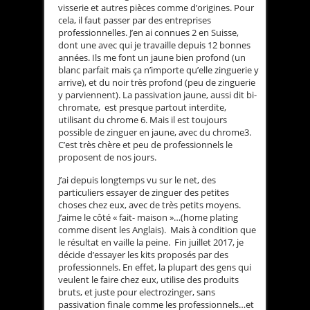
visserie et autres pièces comme d’origines. Pour
cela, il faut passer par des entreprises
professionnelles. J’en ai connues 2 en Suisse,
dont une avec qui je travaille depuis 12 bonnes
années. Ils me font un jaune bien profond (un
blanc parfait mais ça n’importe qu’elle zinguerie y
arrive), et du noir très profond (peu de zinguerie
y parviennent). La passivation jaune, aussi dit bi-
chromate, est presque partout interdite,
utilisant du chrome 6. Mais il est toujours
possible de zinguer en jaune, avec du chrome3.
C’est très chère et peu de professionnels le
proposent de nos jours.
J’ai depuis longtemps vu sur le net, des
particuliers essayer de zinguer des petites
choses chez eux, avec de très petits moyens.
J’aime le côté « fait- maison »…(home plating
comme disent les Anglais). Mais à condition que
le résultat en vaille la peine. Fin juillet 2017, je
décide d’essayer les kits proposés par des
professionnels. En effet, la plupart des gens qui
veulent le faire chez eux, utilise des produits
bruts, et juste pour electrozinger, sans
passivation finale comme les professionnels…et