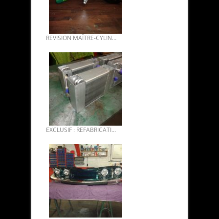
REVISION MAÎTRE-CYLINDRE D’EMBRAYAGE CITROEN SM.
EXCLUSIF : REFABRICATION CONDENSEURS CLIMATISATION CITROËN DS.