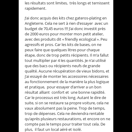
les résultats sont limites, très longs et ternissent
rapidement.
J’ai donc acquis des kits chez gateros-plating en
Angleterre. Cela ne sert à rien d’essayer avec un
budget de 70,45 euros !!!! J’ai donc investit près
de 2000 euros pour monter mon petit atelier,
avec des produits dit « friendly ecological ». Peu
agressifs et pros. Car les kits de bases, on ne
peux faire que quelques litres pour chaque
étape, donc de trop petits récipients. Il m’a fallut
tout multiplier par 4 les quantités. Je n’ai utilisé
que des bacs ou récipients neufs de grande
qualité. Aucune récupération de vieux bidons, et
j’ai essayé de monter les accessoires nécessaires
au fonctionnement de la manière la plus logique
et pratique, pour essayer d’arriver a un bon
résultat alliant confort et une bonne rapidité.
Car le processus est très long. Autant le dire de
suite, si on se restaure sa propre voiture, cela ne
vaux absolument pas la peine. Trop de temps,
trop de dépenses. Cela ne deviendra rentable
qu’après plusieurs restaurations, et encore on ne
compte pas le temps pour traiter tout cela. De
plus, il faut un local aéré et isolé.